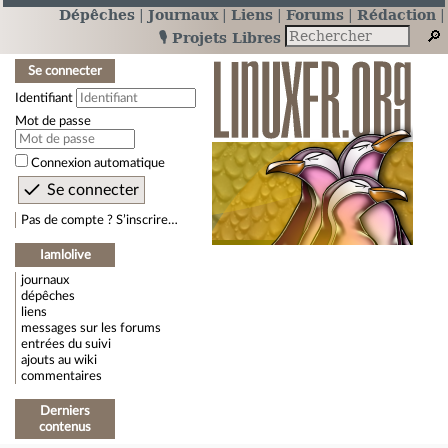
Dépêches
Journaux
Liens
Forums
Rédaction
🎙️ Projets Libres
Se connecter
Identifiant
Mot de passe
Connexion automatique
Pas de compte ? S’inscrire…
Iamlolive
journaux
dépêches
liens
messages sur les forums
entrées du suivi
ajouts au wiki
commentaires
Derniers
contenus