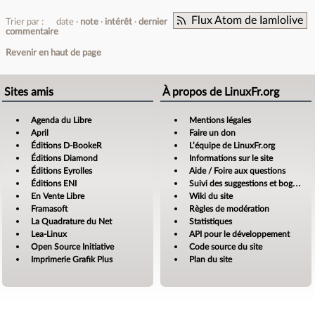
Flux Atom de Iamlolive
Trier par :
date
note
intérêt
dernier
commentaire
Revenir en haut de page
Sites amis
À propos de LinuxFr.org
Agenda du Libre
Mentions légales
April
Faire un don
Éditions D-BookeR
L’équipe de LinuxFr.org
Éditions Diamond
Informations sur le site
Éditions Eyrolles
Aide / Foire aux questions
Éditions ENI
Suivi des suggestions et bogues
En Vente Libre
Wiki du site
Framasoft
Règles de modération
La Quadrature du Net
Statistiques
Lea-Linux
API pour le développement
Open Source Initiative
Code source du site
Imprimerie Grafik Plus
Plan du site