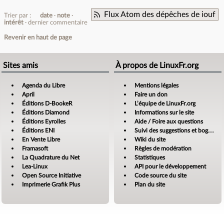
Flux Atom des dépêches de iouf
Trier par :
date
note
intérêt
dernier commentaire
Revenir en haut de page
Sites amis
À propos de LinuxFr.org
Agenda du Libre
Mentions légales
April
Faire un don
Éditions D-BookeR
L’équipe de LinuxFr.org
Éditions Diamond
Informations sur le site
Éditions Eyrolles
Aide / Foire aux questions
Éditions ENI
Suivi des suggestions et bogues
En Vente Libre
Wiki du site
Framasoft
Règles de modération
La Quadrature du Net
Statistiques
Lea-Linux
API pour le développement
Open Source Initiative
Code source du site
Imprimerie Grafik Plus
Plan du site