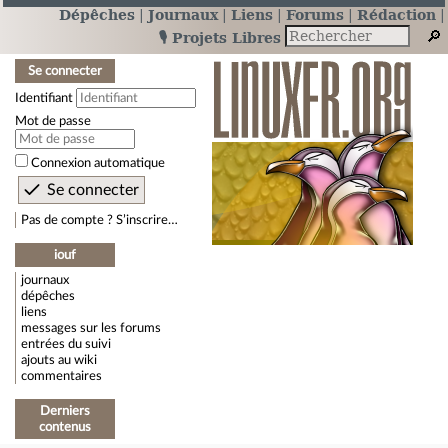
Dépêches
Journaux
Liens
Forums
Rédaction
🎙️ Projets Libres
Se connecter
Identifiant
Mot de passe
Connexion automatique
Pas de compte ? S’inscrire…
iouf
journaux
dépêches
liens
messages sur les forums
entrées du suivi
ajouts au wiki
commentaires
Derniers
contenus