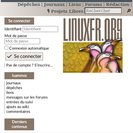
Dépêches
Journaux
Liens
Forums
Rédaction
🎙️ Projets Libres
Se connecter
Identifiant
Mot de passe
Connexion automatique
Pas de compte ? S’inscrire…
Isammoc
journaux
dépêches
liens
messages sur les forums
entrées du suivi
ajouts au wiki
commentaires
Derniers
contenus