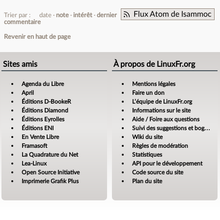
Flux Atom de Isammoc
Trier par :
date
note
intérêt
dernier
commentaire
Revenir en haut de page
Sites amis
À propos de LinuxFr.org
Agenda du Libre
Mentions légales
April
Faire un don
Éditions D-BookeR
L’équipe de LinuxFr.org
Éditions Diamond
Informations sur le site
Éditions Eyrolles
Aide / Foire aux questions
Éditions ENI
Suivi des suggestions et bogues
En Vente Libre
Wiki du site
Framasoft
Règles de modération
La Quadrature du Net
Statistiques
Lea-Linux
API pour le développement
Open Source Initiative
Code source du site
Imprimerie Grafik Plus
Plan du site