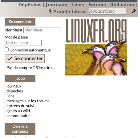
Dépêches
Journaux
Liens
Forums
Rédaction
🎙️ Projets Libres
Se connecter
Identifiant
Mot de passe
Connexion automatique
Pas de compte ? S’inscrire…
jadoo
journaux
dépêches
liens
messages sur les forums
entrées du suivi
ajouts au wiki
commentaires
Derniers
contenus