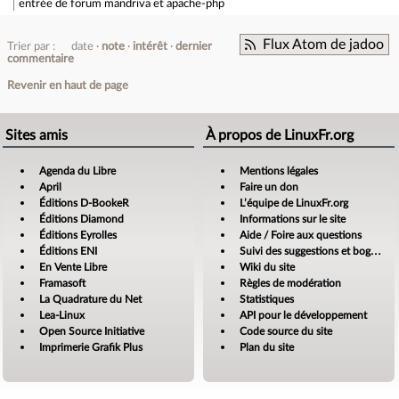
entrée de forum
mandriva et apache-php
Flux Atom de jadoo
Trier par :
date
note
intérêt
dernier
commentaire
Revenir en haut de page
Sites amis
À propos de LinuxFr.org
Agenda du Libre
Mentions légales
April
Faire un don
Éditions D-BookeR
L’équipe de LinuxFr.org
Éditions Diamond
Informations sur le site
Éditions Eyrolles
Aide / Foire aux questions
Éditions ENI
Suivi des suggestions et bogues
En Vente Libre
Wiki du site
Framasoft
Règles de modération
La Quadrature du Net
Statistiques
Lea-Linux
API pour le développement
Open Source Initiative
Code source du site
Imprimerie Grafik Plus
Plan du site