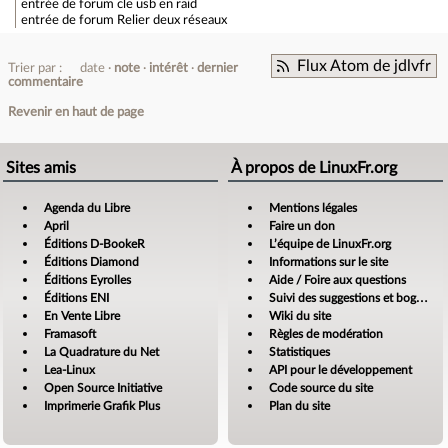
entrée de forum
cle usb en raid
entrée de forum
Relier deux réseaux
Flux Atom de jdlvfr
Trier par :
date
note
intérêt
dernier
commentaire
Revenir en haut de page
Sites amis
À propos de LinuxFr.org
Agenda du Libre
Mentions légales
April
Faire un don
Éditions D-BookeR
L’équipe de LinuxFr.org
Éditions Diamond
Informations sur le site
Éditions Eyrolles
Aide / Foire aux questions
Éditions ENI
Suivi des suggestions et bogues
En Vente Libre
Wiki du site
Framasoft
Règles de modération
La Quadrature du Net
Statistiques
Lea-Linux
API pour le développement
Open Source Initiative
Code source du site
Imprimerie Grafik Plus
Plan du site