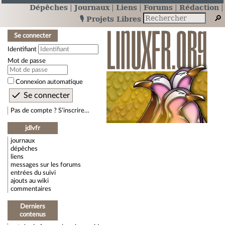
Dépêches
Journaux
Liens
Forums
Rédaction
🎙️ Projets Libres
Se connecter
Identifiant
Mot de passe
Connexion automatique
Pas de compte ? S’inscrire…
jdlvfr
journaux
dépêches
liens
messages sur les forums
entrées du suivi
ajouts au wiki
commentaires
Derniers
contenus