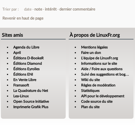
Trier par :
date
note
intérêt
dernier commentaire
Revenir en haut de page
Sites amis
À propos de LinuxFr.org
Agenda du Libre
Mentions légales
April
Faire un don
Éditions D-BookeR
L’équipe de LinuxFr.org
Éditions Diamond
Informations sur le site
Éditions Eyrolles
Aide / Foire aux questions
Éditions ENI
Suivi des suggestions et bogues
En Vente Libre
Wiki du site
Framasoft
Règles de modération
La Quadrature du Net
Statistiques
Lea-Linux
API pour le développement
Open Source Initiative
Code source du site
Imprimerie Grafik Plus
Plan du site