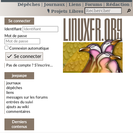
Dépêches
Journaux
Liens
Forums
Rédaction
🎙️ Projets Libres
Se connecter
Identifiant
Mot de passe
Connexion automatique
Pas de compte ? S’inscrire…
jeepaspe
journaux
dépêches
liens
messages sur les forums
entrées du suivi
ajouts au wiki
commentaires
Derniers
contenus