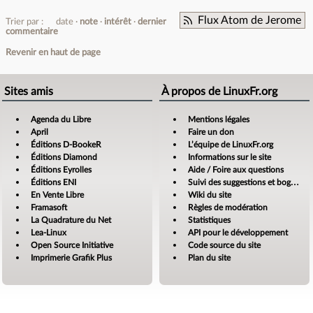
Flux Atom de Jerome
Trier par :
date
note
intérêt
dernier
commentaire
Revenir en haut de page
Sites amis
À propos de LinuxFr.org
Agenda du Libre
Mentions légales
April
Faire un don
Éditions D-BookeR
L’équipe de LinuxFr.org
Éditions Diamond
Informations sur le site
Éditions Eyrolles
Aide / Foire aux questions
Éditions ENI
Suivi des suggestions et bogues
En Vente Libre
Wiki du site
Framasoft
Règles de modération
La Quadrature du Net
Statistiques
Lea-Linux
API pour le développement
Open Source Initiative
Code source du site
Imprimerie Grafik Plus
Plan du site