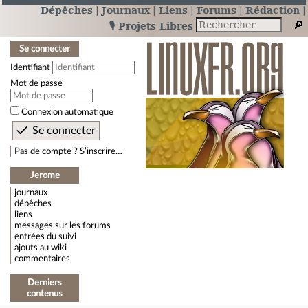
Dépêches
Journaux
Liens
Forums
Rédaction
🎙️ Projets Libres
Se connecter
Identifiant
Mot de passe
Connexion automatique
Pas de compte ? S’inscrire…
Jerome
journaux
dépêches
liens
messages sur les forums
entrées du suivi
ajouts au wiki
commentaires
Derniers
contenus