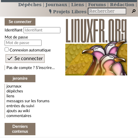
Dépêches
Journaux
Liens
Forums
Rédaction
🎙️ Projets Libres
Se connecter
Identifiant
Mot de passe
Connexion automatique
Pas de compte ? S’inscrire…
jeromire
journaux
dépêches
liens
messages sur les forums
entrées du suivi
ajouts au wiki
commentaires
Derniers
contenus