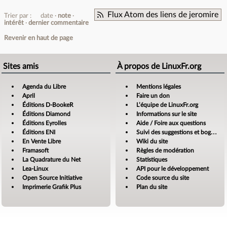
Flux Atom des liens de jeromire
Trier par :
date
note
intérêt
dernier commentaire
Revenir en haut de page
Sites amis
À propos de LinuxFr.org
Agenda du Libre
Mentions légales
April
Faire un don
Éditions D-BookeR
L’équipe de LinuxFr.org
Éditions Diamond
Informations sur le site
Éditions Eyrolles
Aide / Foire aux questions
Éditions ENI
Suivi des suggestions et bogues
En Vente Libre
Wiki du site
Framasoft
Règles de modération
La Quadrature du Net
Statistiques
Lea-Linux
API pour le développement
Open Source Initiative
Code source du site
Imprimerie Grafik Plus
Plan du site