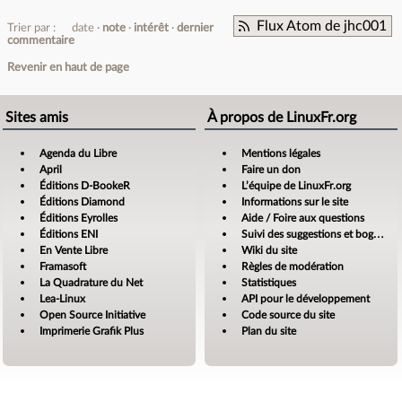
Flux Atom de jhc001
Trier par :
date
note
intérêt
dernier
commentaire
Revenir en haut de page
Sites amis
À propos de LinuxFr.org
Agenda du Libre
Mentions légales
April
Faire un don
Éditions D-BookeR
L’équipe de LinuxFr.org
Éditions Diamond
Informations sur le site
Éditions Eyrolles
Aide / Foire aux questions
Éditions ENI
Suivi des suggestions et bogues
En Vente Libre
Wiki du site
Framasoft
Règles de modération
La Quadrature du Net
Statistiques
Lea-Linux
API pour le développement
Open Source Initiative
Code source du site
Imprimerie Grafik Plus
Plan du site