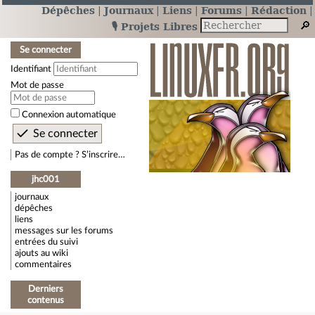
Dépêches
Journaux
Liens
Forums
Rédaction
🎙️ Projets Libres
Se connecter
Identifiant
Mot de passe
Connexion automatique
Pas de compte ? S’inscrire…
jhc001
journaux
dépêches
liens
messages sur les forums
entrées du suivi
ajouts au wiki
commentaires
Derniers
contenus