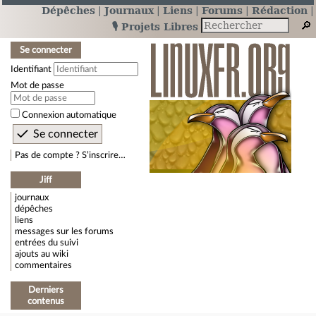
Dépêches
Journaux
Liens
Forums
Rédaction
🎙️ Projets Libres
Se connecter
Identifiant
Mot de passe
Connexion automatique
Pas de compte ? S’inscrire…
Jiff
journaux
dépêches
liens
messages sur les forums
entrées du suivi
ajouts au wiki
commentaires
Derniers
contenus