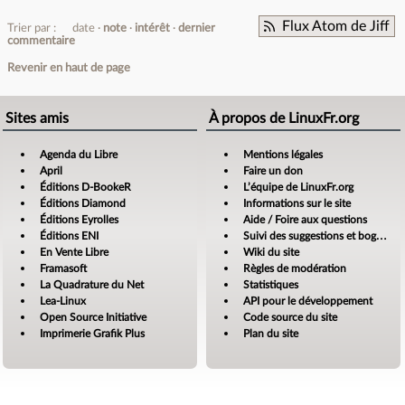
Flux Atom de Jiff
Trier par :
date
note
intérêt
dernier
commentaire
Revenir en haut de page
Sites amis
À propos de LinuxFr.org
Agenda du Libre
Mentions légales
April
Faire un don
Éditions D-BookeR
L’équipe de LinuxFr.org
Éditions Diamond
Informations sur le site
Éditions Eyrolles
Aide / Foire aux questions
Éditions ENI
Suivi des suggestions et bogues
En Vente Libre
Wiki du site
Framasoft
Règles de modération
La Quadrature du Net
Statistiques
Lea-Linux
API pour le développement
Open Source Initiative
Code source du site
Imprimerie Grafik Plus
Plan du site