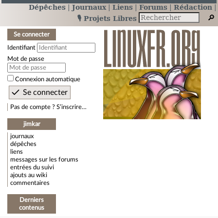
Dépêches
Journaux
Liens
Forums
Rédaction
🎙️ Projets Libres
Se connecter
Identifiant
Mot de passe
Connexion automatique
Pas de compte ? S’inscrire…
jimkar
journaux
dépêches
liens
messages sur les forums
entrées du suivi
ajouts au wiki
commentaires
Derniers
contenus