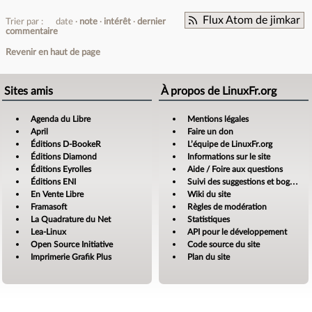
Flux Atom de jimkar
Trier par :
date
note
intérêt
dernier
commentaire
Revenir en haut de page
Sites amis
À propos de LinuxFr.org
Agenda du Libre
Mentions légales
April
Faire un don
Éditions D-BookeR
L’équipe de LinuxFr.org
Éditions Diamond
Informations sur le site
Éditions Eyrolles
Aide / Foire aux questions
Éditions ENI
Suivi des suggestions et bogues
En Vente Libre
Wiki du site
Framasoft
Règles de modération
La Quadrature du Net
Statistiques
Lea-Linux
API pour le développement
Open Source Initiative
Code source du site
Imprimerie Grafik Plus
Plan du site