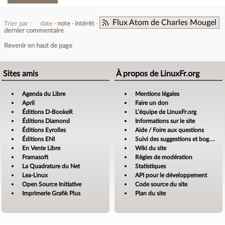
Flux Atom de Charles Mougel
Trier par :
date
note
intérêt
dernier commentaire
Revenir en haut de page
Sites amis
À propos de LinuxFr.org
Agenda du Libre
Mentions légales
April
Faire un don
Éditions D-BookeR
L’équipe de LinuxFr.org
Éditions Diamond
Informations sur le site
Éditions Eyrolles
Aide / Foire aux questions
Éditions ENI
Suivi des suggestions et bogues
En Vente Libre
Wiki du site
Framasoft
Règles de modération
La Quadrature du Net
Statistiques
Lea-Linux
API pour le développement
Open Source Initiative
Code source du site
Imprimerie Grafik Plus
Plan du site