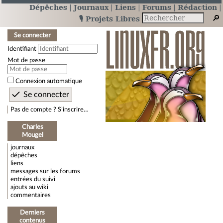
Dépêches
Journaux
Liens
Forums
Rédaction
🎙️ Projets Libres
Se connecter
Identifiant
Mot de passe
Connexion automatique
Pas de compte ? S’inscrire…
Charles
Mougel
journaux
dépêches
liens
messages sur les forums
entrées du suivi
ajouts au wiki
commentaires
Derniers
contenus