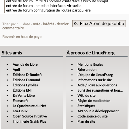
entrée de forum
limite du nombre d'interface à l'écoute snmpd
entrée de forum
snmpd et interfaces virtuelles
entrée de forum
configuration de routes particulière
Flux Atom de jokobbb
Trier par :
date
note
intérêt
dernier
commentaire
Revenir en haut de page
Sites amis
À propos de LinuxFr.org
Agenda du Libre
Mentions légales
April
Faire un don
Éditions D-BookeR
L’équipe de LinuxFr.org
Éditions Diamond
Informations sur le site
Éditions Eyrolles
Aide / Foire aux questions
Éditions ENI
Suivi des suggestions et bogues
En Vente Libre
Wiki du site
Framasoft
Règles de modération
La Quadrature du Net
Statistiques
Lea-Linux
API pour le développement
Open Source Initiative
Code source du site
Imprimerie Grafik Plus
Plan du site