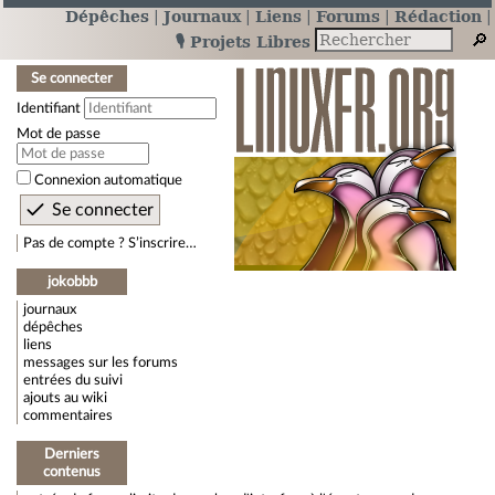
Dépêches
Journaux
Liens
Forums
Rédaction
🎙️ Projets Libres
Se connecter
Identifiant
Mot de passe
Connexion automatique
Pas de compte ? S’inscrire…
jokobbb
journaux
dépêches
liens
messages sur les forums
entrées du suivi
ajouts au wiki
commentaires
Derniers
contenus