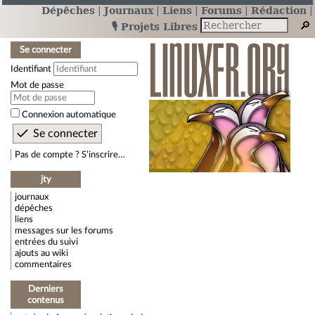
Dépêches
Journaux
Liens
Forums
Rédaction
🎙️ Projets Libres
Se connecter
Identifiant
Mot de passe
Connexion automatique
Pas de compte ? S’inscrire…
jty
journaux
dépêches
liens
messages sur les forums
entrées du suivi
ajouts au wiki
commentaires
Derniers
contenus