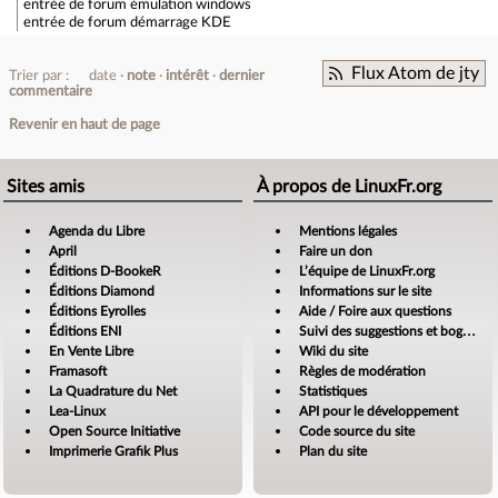
entrée de forum
émulation windows
entrée de forum
démarrage KDE
Flux Atom de jty
Trier par :
date
note
intérêt
dernier
commentaire
Revenir en haut de page
Sites amis
À propos de LinuxFr.org
Agenda du Libre
Mentions légales
April
Faire un don
Éditions D-BookeR
L’équipe de LinuxFr.org
Éditions Diamond
Informations sur le site
Éditions Eyrolles
Aide / Foire aux questions
Éditions ENI
Suivi des suggestions et bogues
En Vente Libre
Wiki du site
Framasoft
Règles de modération
La Quadrature du Net
Statistiques
Lea-Linux
API pour le développement
Open Source Initiative
Code source du site
Imprimerie Grafik Plus
Plan du site