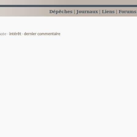
Dépêches
Journaux
Liens
Forums
note
intérêt
dernier commentaire
e