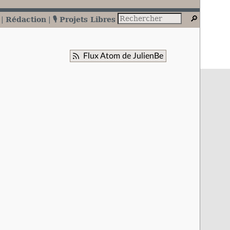
Rédaction
🎙️ Projets Libres
Flux Atom de JulienBe