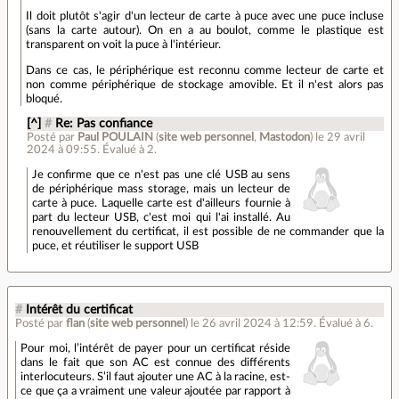
Il doit plutôt s'agir d'un lecteur de carte à puce avec une puce incluse
(sans la carte autour). On en a au boulot, comme le plastique est
transparent on voit la puce à l'intérieur.
Dans ce cas, le périphérique est reconnu comme lecteur de carte et
non comme périphérique de stockage amovible. Et il n'est alors pas
bloqué.
[^]
#
Re: Pas confiance
Posté par
Paul POULAIN
(
site web personnel
,
Mastodon
)
le 29 avril
2024 à 09:55
.
Évalué à
2
.
Je confirme que ce n'est pas une clé USB au sens
de périphérique mass storage, mais un lecteur de
carte à puce. Laquelle carte est d'ailleurs fournie à
part du lecteur USB, c'est moi qui l'ai installé. Au
renouvellement du certificat, il est possible de ne commander que la
puce, et réutiliser le support USB
#
Intérêt du certificat
Posté par
flan
(
site web personnel
)
le 26 avril 2024 à 12:59
.
Évalué à
6
.
Pour moi, l’intérêt de payer pour un certificat réside
dans le fait que son AC est connue des différents
interlocuteurs. S’il faut ajouter une AC à la racine, est-
ce que ça a vraiment une valeur ajoutée par rapport à