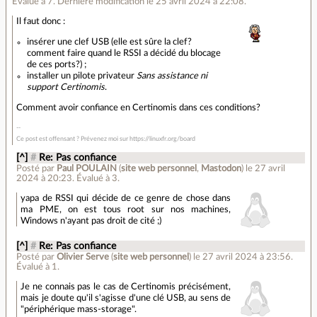
Évalué à
7
.
Dernière modification le 25 avril 2024 à 22:08.
Il faut donc :
insérer une clef USB (elle est sûre la clef?
comment faire quand le RSSI a décidé du blocage
de ces ports?) ;
installer un pilote privateur
Sans assistance ni
support Certinomis
.
Comment avoir confiance en Certinomis dans ces conditions?
Ce post est offensant ? Prévenez moi sur https://linuxfr.org/board
[^]
#
Re: Pas confiance
Posté par
Paul POULAIN
(
site web personnel
,
Mastodon
)
le 27 avril
2024 à 20:23
.
Évalué à
3
.
yapa de RSSI qui décide de ce genre de chose dans
ma PME, on est tous root sur nos machines,
Windows n'ayant pas droit de cité ;)
[^]
#
Re: Pas confiance
Posté par
Olivier Serve
(
site web personnel
)
le 27 avril 2024 à 23:56
.
Évalué à
1
.
Je ne connais pas le cas de Certinomis précisément,
mais je doute qu'il s'agisse d'une clé USB, au sens de
"périphérique mass-storage".