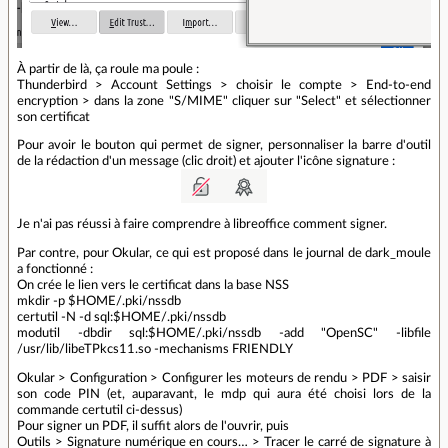
À partir de là, ça roule ma poule :
Thunderbird > Account Settings > choisir le compte > End-to-end
encryption > dans la zone "S/MIME" cliquer sur "Select" et sélectionner
son certificat
Pour avoir le bouton qui permet de signer, personnaliser la barre d'outil
de la rédaction d'un message (clic droit) et ajouter l'icône signature :
Je n'ai pas réussi à faire comprendre à libreoffice comment signer.
Par contre, pour Okular, ce qui est proposé dans le journal de dark_moule
a fonctionné :
On crée le lien vers le certificat dans la base NSS
mkdir -p $HOME/.pki/nssdb
certutil -N -d sql:$HOME/.pki/nssdb
modutil -dbdir sql:$HOME/.pki/nssdb -add "OpenSC" -libfile
/usr/lib/libeTPkcs11.so -mechanisms FRIENDLY
Okular > Configuration > Configurer les moteurs de rendu > PDF > saisir
son code PIN (et, auparavant, le mdp qui aura été choisi lors de la
commande certutil ci-dessus)
Pour signer un PDF, il suffit alors de l'ouvrir, puis
Outils > Signature numérique en cours… > Tracer le carré de signature à