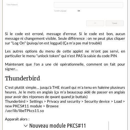
Si le code est erroné, message d'erreur. Si le code est bon, aucun
message ni changement visible. Seule différence : on ne peut plus cliquer
sur "Log On" (puisqu'on est loggué) (Ça m'a pas mal troublé)
Les autres options du menu de cette applet ne m'ont pas servi, en
particulier le menu "unlock token" qui n'est PAS la saisie du code PIN
Maintenant que l'on a une clé opérationnelle, comment on fait pour
signer…
Thunderbird
C'est plutôt simple… jusqu'à THE écueil qui m'a tenu en haleine plusieurs
heures. Je le mets en anglais (ça m'a beaucoup aidé de passer en anglais
pour avoir des réponses de qwant quand je buttais)
Thunderbird > Settings > Privacy and security > Security device > Load >
new PKCS#11 module > Browse
/usr/lib/libeTPkcs11.so
Apparaît alors :