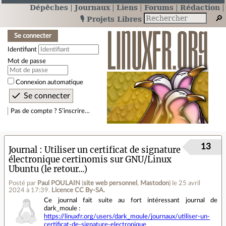
Dépêches
Journaux
Liens
Forums
Rédaction
🎙️ Projets Libres
Se connecter
Identifiant
Mot de passe
Connexion automatique
Pas de compte ? S’inscrire…
13
Journal
Utiliser un certificat de signature
électronique certinomis sur GNU/Linux
Ubuntu (le retour...)
Posté par
Paul POULAIN
(
site web personnel
,
Mastodon
)
le 25 avril
2024 à 17:39
.
Licence CC By‑SA.
Ce journal fait suite au fort intéressant journal de
dark_moule :
https://linuxfr.org/users/dark_moule/journaux/utiliser-un-
certificat-de-signature-electronique