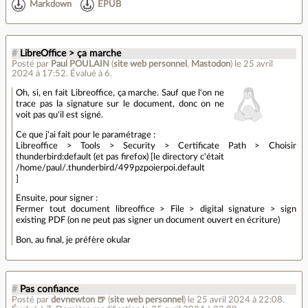
Markdown
EPUB
#
LibreOffice > ça marche
Posté par
Paul POULAIN
(
site web personnel
,
Mastodon
)
le 25 avril
2024 à 17:52
.
Évalué à
6
.
Oh, si, en fait Libreoffice, ça marche. Sauf que l'on ne
trace pas la signature sur le document, donc on ne
voit pas qu'il est signé.
Ce que j'ai fait pour le paramétrage :
Libreoffice > Tools > Security > Certificate Path > Choisir
thunderbird:default (et pas firefox) [le directory c'était
/home/paul/.thunderbird/499pzpoierpoi.default
]
Ensuite, pour signer :
Fermer tout document libreoffice > File > digital signature > sign
existing PDF (on ne peut pas signer un document ouvert en écriture)
Bon, au final, je préfère okular
#
Pas confiance
Posté par
devnewton 🍺
(
site web personnel
)
le 25 avril 2024 à 22:08
.