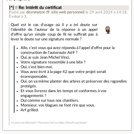
[^]
#
Re: Intérêt du certificat
Posté par
devnewton 🍺
(
site web personnel
)
le 29 avril 2024 à 14:18
.
Évalué à
3
.
Quel est le cas d'usage où il y a tel doute sur
l'identité de l'auteur de la réponse à un appel
d'offre qu'un simple coup de fil ne suffirait pas à
lever le doute sur une signature normale ?
Allo, c'est vous qui avez répondu à l'appel d'offre pour la
construction de l'autoroute A69 ?
Oui, je suis Jean Michel Vinci.
Votre signature ressemble à une bite ?
Oui, c'est bien moi.
Vous avez écrit à la page 42 que votre projet serait
écoresponsable.
Oui, on va même planter des arbres et préserver des ragondins
protégés.
Et vous livrerez dans les temps et conformes à vos
engagements ?
Oui comme sur tous nos chantiers.
Monsieur, vos blagues ne font rire que vous.
Arf grilled.
Ce post est offensant ? Prévenez moi sur https://linuxfr.org/board