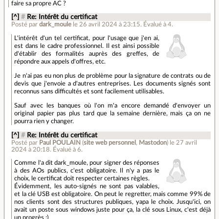
faire sa propre AC ?
[^]
#
Re: Intérêt du certificat
Posté par
dark_moule
le 26 avril 2024 à 23:15
.
Évalué à
4
.
L'intérêt d'un tel certificat, pour l'usage que j'en ai,
est dans le cadre professionnel. Il est ainsi possible
d'établir des formalités auprès des greffes, de
répondre aux appels d'offres, etc.
Je n'ai pas eu non plus de problème pour la signature de contrats ou de
devis que j'envoie a d'autres entreprises. Les documents signés sont
reconnus sans difficultés et sont facilement utilisables.
Sauf avec les banques où l'on m'a encore demandé d'envoyer un
original papier pas plus tard que la semaine dernière, mais ça on ne
pourra rien y changer.
[^]
#
Re: Intérêt du certificat
Posté par
Paul POULAIN
(
site web personnel
,
Mastodon
)
le 27 avril
2024 à 20:18
.
Évalué à
6
.
Comme l'a dit dark_moule, pour signer des réponses
à des AOs publics, c'est obligatoire. Il n'y a pas le
choix, le certificat doit respecter certaines règles.
Évidemment, les auto-signés ne sont pas valables,
et la clé USB est obligatoire. On peut le regretter, mais comme 99% de
nos clients sont des structures publiques, yapa le choix. Jusqu'ici, on
avait un poste sous windows juste pour ça, la clé sous Linux, c'est déjà
un progrès ;)