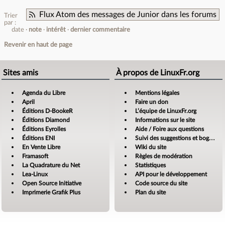
Flux Atom des messages de Junior dans les forums
Trier
par :
date
note
intérêt
dernier commentaire
Revenir en haut de page
Sites amis
À propos de LinuxFr.org
Agenda du Libre
Mentions légales
April
Faire un don
Éditions D-BookeR
L’équipe de LinuxFr.org
Éditions Diamond
Informations sur le site
Éditions Eyrolles
Aide / Foire aux questions
Éditions ENI
Suivi des suggestions et bogues
En Vente Libre
Wiki du site
Framasoft
Règles de modération
La Quadrature du Net
Statistiques
Lea-Linux
API pour le développement
Open Source Initiative
Code source du site
Imprimerie Grafik Plus
Plan du site