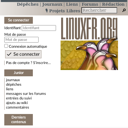
Dépêches
Journaux
Liens
Forums
Rédaction
🎙️ Projets Libres
Se connecter
Identifiant
Mot de passe
Connexion automatique
Pas de compte ? S’inscrire…
Junior
journaux
dépêches
liens
messages sur les forums
entrées du suivi
ajouts au wiki
commentaires
Derniers
contenus