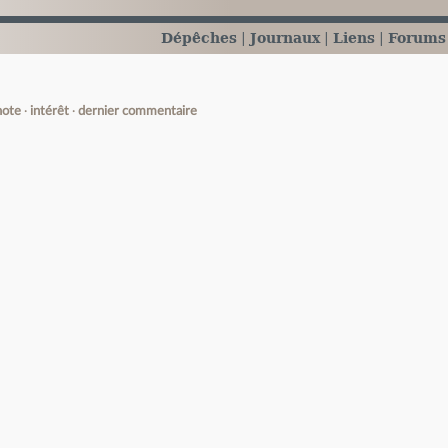
Dépêches
Journaux
Liens
Forums
note
intérêt
dernier commentaire
e