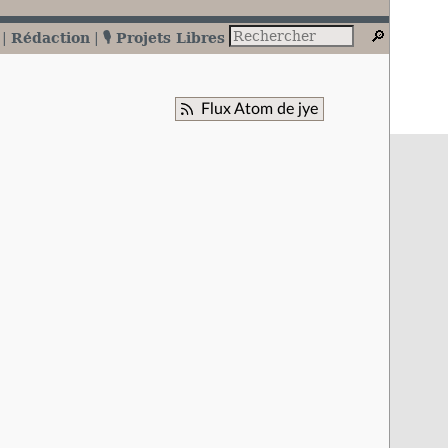
Rédaction
🎙️ Projets Libres
Flux Atom de jye