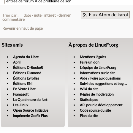
entrée de forum
Aide problème de son
Flux Atom de karol
Trier par :
date
note
intérêt
dernier
commentaire
Revenir en haut de page
Sites amis
À propos de LinuxFr.org
Agenda du Libre
Mentions légales
April
Faire un don
Éditions D-BookeR
L’équipe de LinuxFr.org
Éditions Diamond
Informations sur le site
Éditions Eyrolles
Aide / Foire aux questions
Éditions ENI
Suivi des suggestions et bogues
En Vente Libre
Wiki du site
Framasoft
Règles de modération
La Quadrature du Net
Statistiques
Lea-Linux
API pour le développement
Open Source Initiative
Code source du site
Imprimerie Grafik Plus
Plan du site