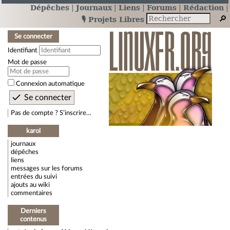
Dépêches
Journaux
Liens
Forums
Rédaction
🎙️ Projets Libres
Se connecter
Identifiant
Mot de passe
Connexion automatique
Pas de compte ? S’inscrire…
karol
journaux
dépêches
liens
messages sur les forums
entrées du suivi
ajouts au wiki
commentaires
Derniers
contenus