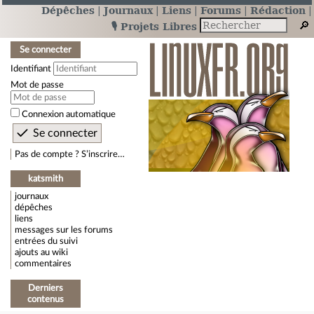
Dépêches
Journaux
Liens
Forums
Rédaction
🎙️ Projets Libres
Se connecter
Identifiant
Mot de passe
Connexion automatique
Pas de compte ? S’inscrire…
katsmith
journaux
dépêches
liens
messages sur les forums
entrées du suivi
ajouts au wiki
commentaires
Derniers
contenus