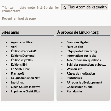
Flux Atom de katsmith
Trier par :
date
note
intérêt
dernier
commentaire
Revenir en haut de page
Sites amis
À propos de LinuxFr.org
Agenda du Libre
Mentions légales
April
Faire un don
Éditions D-BookeR
L’équipe de LinuxFr.org
Éditions Diamond
Informations sur le site
Éditions Eyrolles
Aide / Foire aux questions
Éditions ENI
Suivi des suggestions et bogues
En Vente Libre
Wiki du site
Framasoft
Règles de modération
La Quadrature du Net
Statistiques
Lea-Linux
API pour le développement
Open Source Initiative
Code source du site
Imprimerie Grafik Plus
Plan du site