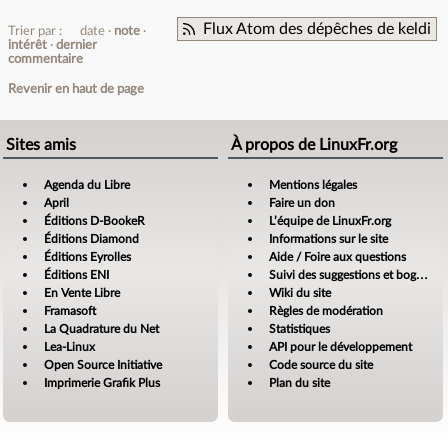
Flux Atom des dépêches de keldi
Trier par :
date
note
intérêt
dernier
commentaire
Revenir en haut de page
Sites amis
À propos de LinuxFr.org
Agenda du Libre
Mentions légales
April
Faire un don
Éditions D-BookeR
L’équipe de LinuxFr.org
Éditions Diamond
Informations sur le site
Éditions Eyrolles
Aide / Foire aux questions
Éditions ENI
Suivi des suggestions et bogues
En Vente Libre
Wiki du site
Framasoft
Règles de modération
La Quadrature du Net
Statistiques
Lea-Linux
API pour le développement
Open Source Initiative
Code source du site
Imprimerie Grafik Plus
Plan du site