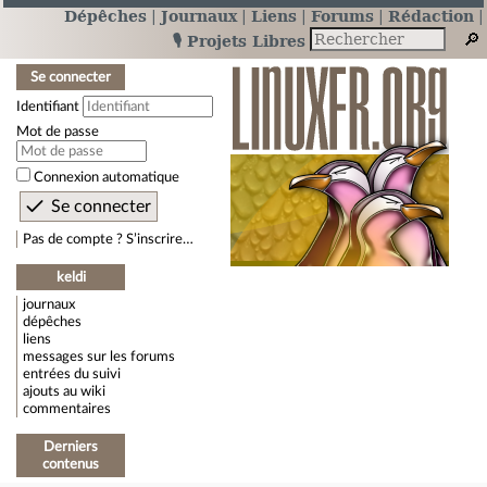
Dépêches
Journaux
Liens
Forums
Rédaction
🎙️ Projets Libres
Se connecter
Identifiant
Mot de passe
Connexion automatique
Pas de compte ? S’inscrire…
keldi
journaux
dépêches
liens
messages sur les forums
entrées du suivi
ajouts au wiki
commentaires
Derniers
contenus