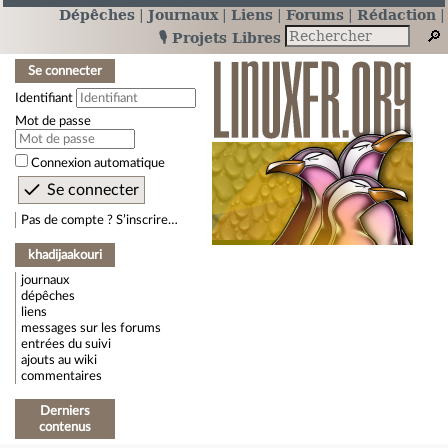
Dépêches
Journaux
Liens
Forums
Rédaction
🎙️ Projets Libres
Se connecter
Identifiant
Mot de passe
Connexion automatique
Pas de compte ? S’inscrire…
khadijaakouri
journaux
dépêches
liens
messages sur les forums
entrées du suivi
ajouts au wiki
commentaires
Derniers
contenus