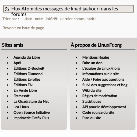
Flux Atom des messages de khadijaakouri dans les
forums
Trier par :
date
note
intérêt
dernier commentaire
Revenir en haut de page
Sites amis
À propos de LinuxFr.org
Agenda du Libre
Mentions légales
April
Faire un don
Éditions D-BookeR
L’équipe de LinuxFr.org
Éditions Diamond
Informations sur le site
Éditions Eyrolles
Aide / Foire aux questions
Éditions ENI
Suivi des suggestions et bogues
En Vente Libre
Wiki du site
Framasoft
Règles de modération
La Quadrature du Net
Statistiques
Lea-Linux
API pour le développement
Open Source Initiative
Code source du site
Imprimerie Grafik Plus
Plan du site