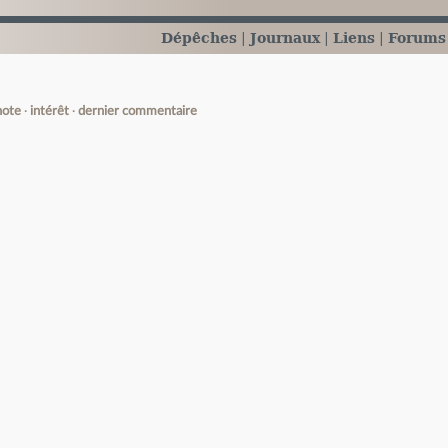
Dépêches
Journaux
Liens
Forums
note
intérêt
dernier commentaire
e