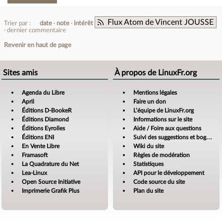
Flux Atom de Vincent JOUSSE
Trier par :
date
note
intérêt
dernier commentaire
Revenir en haut de page
Sites amis
À propos de LinuxFr.org
Agenda du Libre
Mentions légales
April
Faire un don
Éditions D-BookeR
L’équipe de LinuxFr.org
Éditions Diamond
Informations sur le site
Éditions Eyrolles
Aide / Foire aux questions
Éditions ENI
Suivi des suggestions et bogues
En Vente Libre
Wiki du site
Framasoft
Règles de modération
La Quadrature du Net
Statistiques
Lea-Linux
API pour le développement
Open Source Initiative
Code source du site
Imprimerie Grafik Plus
Plan du site