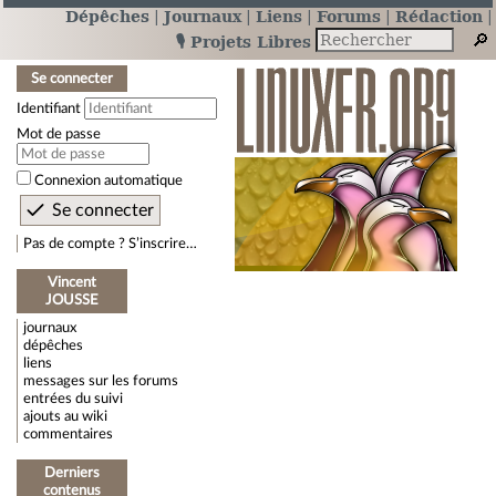
Dépêches
Journaux
Liens
Forums
Rédaction
🎙️ Projets Libres
Se connecter
Identifiant
Mot de passe
Connexion automatique
Pas de compte ? S’inscrire…
Vincent
JOUSSE
journaux
dépêches
liens
messages sur les forums
entrées du suivi
ajouts au wiki
commentaires
Derniers
contenus