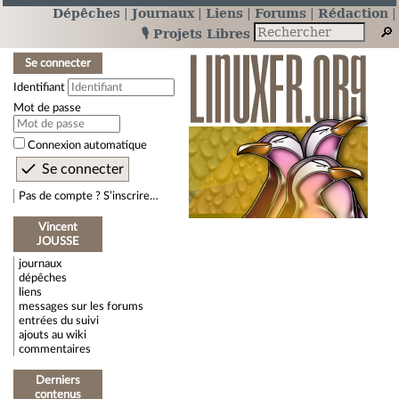
Dépêches
Journaux
Liens
Forums
Rédaction
🎙️ Projets Libres
Se connecter
Identifiant
Mot de passe
Connexion automatique
Pas de compte ? S’inscrire…
Vincent
JOUSSE
journaux
dépêches
liens
messages sur les forums
entrées du suivi
ajouts au wiki
commentaires
Derniers
contenus