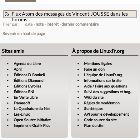
Flux Atom des messages de Vincent JOUSSE dans les
forums
Trier par :
date
note
intérêt
dernier commentaire
Revenir en haut de page
Sites amis
À propos de LinuxFr.org
Agenda du Libre
Mentions légales
April
Faire un don
Éditions D-BookeR
L’équipe de LinuxFr.org
Éditions Diamond
Informations sur le site
Éditions Eyrolles
Aide / Foire aux questions
Éditions ENI
Suivi des suggestions et bogues
En Vente Libre
Wiki du site
Framasoft
Règles de modération
La Quadrature du Net
Statistiques
Lea-Linux
API pour le développement
Open Source Initiative
Code source du site
Imprimerie Grafik Plus
Plan du site