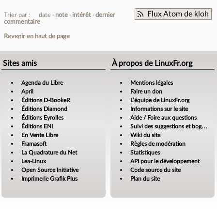
Flux Atom de kloh
Trier par :
date
note
intérêt
dernier
commentaire
Revenir en haut de page
Sites amis
À propos de LinuxFr.org
Agenda du Libre
Mentions légales
April
Faire un don
Éditions D-BookeR
L’équipe de LinuxFr.org
Éditions Diamond
Informations sur le site
Éditions Eyrolles
Aide / Foire aux questions
Éditions ENI
Suivi des suggestions et bogues
En Vente Libre
Wiki du site
Framasoft
Règles de modération
La Quadrature du Net
Statistiques
Lea-Linux
API pour le développement
Open Source Initiative
Code source du site
Imprimerie Grafik Plus
Plan du site