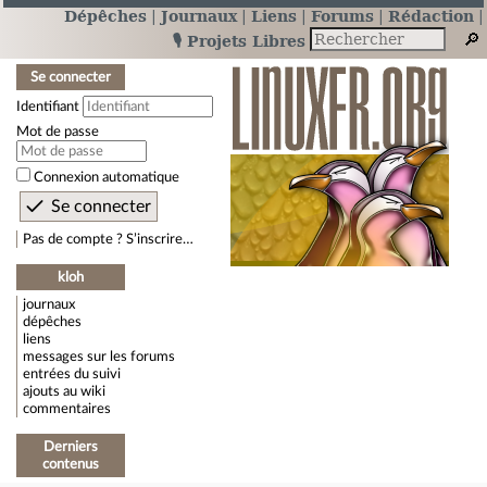
Dépêches
Journaux
Liens
Forums
Rédaction
🎙️ Projets Libres
Se connecter
Identifiant
Mot de passe
Connexion automatique
Pas de compte ? S’inscrire…
kloh
journaux
dépêches
liens
messages sur les forums
entrées du suivi
ajouts au wiki
commentaires
Derniers
contenus