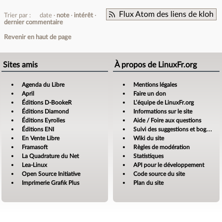
Flux Atom des liens de kloh
Trier par :
date
note
intérêt
dernier commentaire
Revenir en haut de page
Sites amis
À propos de LinuxFr.org
Agenda du Libre
Mentions légales
April
Faire un don
Éditions D-BookeR
L’équipe de LinuxFr.org
Éditions Diamond
Informations sur le site
Éditions Eyrolles
Aide / Foire aux questions
Éditions ENI
Suivi des suggestions et bogues
En Vente Libre
Wiki du site
Framasoft
Règles de modération
La Quadrature du Net
Statistiques
Lea-Linux
API pour le développement
Open Source Initiative
Code source du site
Imprimerie Grafik Plus
Plan du site