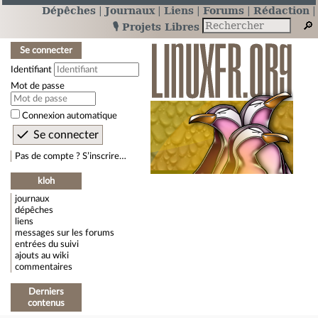
Dépêches
Journaux
Liens
Forums
Rédaction
🎙️ Projets Libres
Se connecter
Identifiant
Mot de passe
Connexion automatique
Pas de compte ? S’inscrire…
kloh
journaux
dépêches
liens
messages sur les forums
entrées du suivi
ajouts au wiki
commentaires
Derniers
contenus