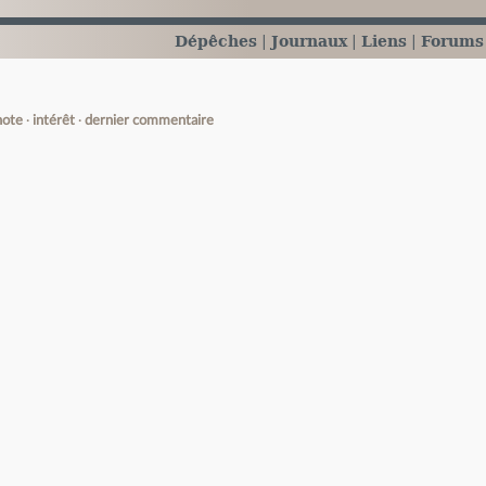
Dépêches
Journaux
Liens
Forums
note
intérêt
dernier commentaire
e