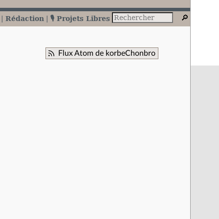
Rédaction
🎙️ Projets Libres
Flux Atom de korbeChonbro