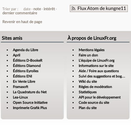
Flux Atom de kungne11
Trier par :
date
note
intérêt
dernier commentaire
Revenir en haut de page
Sites amis
À propos de LinuxFr.org
Agenda du Libre
Mentions légales
April
Faire un don
Éditions D-BookeR
L’équipe de LinuxFr.org
Éditions Diamond
Informations sur le site
Éditions Eyrolles
Aide / Foire aux questions
Éditions ENI
Suivi des suggestions et bogues
En Vente Libre
Wiki du site
Framasoft
Règles de modération
La Quadrature du Net
Statistiques
Lea-Linux
API pour le développement
Open Source Initiative
Code source du site
Imprimerie Grafik Plus
Plan du site