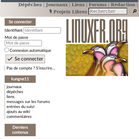
Dépêches
Journaux
Liens
Forums
Rédaction
🎙️ Projets Libres
Se connecter
Identifiant
Mot de passe
Connexion automatique
Pas de compte ? S’inscrire…
kungne11
journaux
dépêches
liens
messages sur les forums
entrées du suivi
ajouts au wiki
commentaires
Derniers
contenus