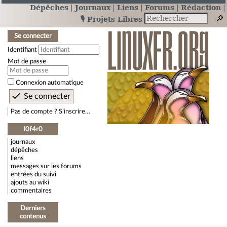
Dépêches
Journaux
Liens
Forums
Rédaction
🎙️ Projets Libres
Se connecter
Identifiant
Mot de passe
Connexion automatique
Pas de compte ? S’inscrire…
l0f4r0
journaux
dépêches
liens
messages sur les forums
entrées du suivi
ajouts au wiki
commentaires
Derniers
contenus