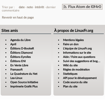
Flux Atom de l0f4r0
Trier par :
date
note
intérêt
dernier
commentaire
Revenir en haut de page
Sites amis
À propos de LinuxFr.org
Agenda du Libre
Mentions légales
April
Faire un don
Éditions D-BookeR
L’équipe de LinuxFr.org
Éditions Diamond
Informations sur le site
Éditions Eyrolles
Aide / Foire aux questions
Éditions ENI
Suivi des suggestions et bogues
En Vente Libre
Wiki du site
Framasoft
Règles de modération
La Quadrature du Net
Statistiques
Lea-Linux
API pour le développement
Open Source Initiative
Code source du site
Imprimerie Grafik Plus
Plan du site