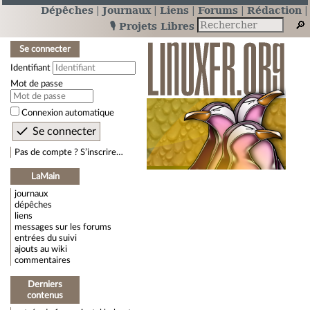
Dépêches
Journaux
Liens
Forums
Rédaction
🎙️ Projets Libres
Se connecter
Identifiant
Mot de passe
Connexion automatique
Pas de compte ? S’inscrire…
LaMain
journaux
dépêches
liens
messages sur les forums
entrées du suivi
ajouts au wiki
commentaires
Derniers
contenus