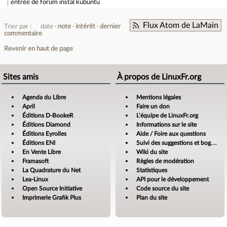
entrée de forum
instal kubuntu
Flux Atom de LaMain
Trier par :
date
note
intérêt
dernier
commentaire
Revenir en haut de page
Sites amis
À propos de LinuxFr.org
Agenda du Libre
Mentions légales
April
Faire un don
Éditions D-BookeR
L’équipe de LinuxFr.org
Éditions Diamond
Informations sur le site
Éditions Eyrolles
Aide / Foire aux questions
Éditions ENI
Suivi des suggestions et bogues
En Vente Libre
Wiki du site
Framasoft
Règles de modération
La Quadrature du Net
Statistiques
Lea-Linux
API pour le développement
Open Source Initiative
Code source du site
Imprimerie Grafik Plus
Plan du site