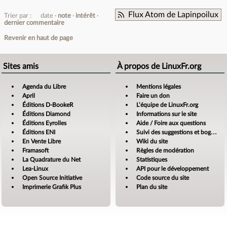
Flux Atom de Lapinpoilux
Trier par :
date
note
intérêt
dernier commentaire
Revenir en haut de page
Sites amis
À propos de LinuxFr.org
Agenda du Libre
Mentions légales
April
Faire un don
Éditions D-BookeR
L’équipe de LinuxFr.org
Éditions Diamond
Informations sur le site
Éditions Eyrolles
Aide / Foire aux questions
Éditions ENI
Suivi des suggestions et bogues
En Vente Libre
Wiki du site
Framasoft
Règles de modération
La Quadrature du Net
Statistiques
Lea-Linux
API pour le développement
Open Source Initiative
Code source du site
Imprimerie Grafik Plus
Plan du site