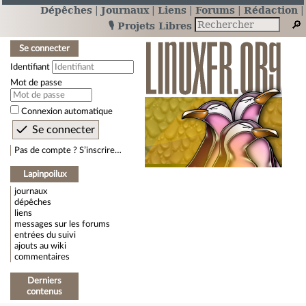
Dépêches
Journaux
Liens
Forums
Rédaction
🎙️ Projets Libres
Se connecter
Identifiant
Mot de passe
Connexion automatique
Pas de compte ? S’inscrire…
Lapinpoilux
journaux
dépêches
liens
messages sur les forums
entrées du suivi
ajouts au wiki
commentaires
Derniers
contenus