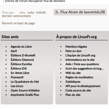
entrée de forum
Récupérer flux de données
Flux Atom de laurentdu38
Trier par :
date
note
intérêt
dernier commentaire
Revenir en haut de page
Sites amis
À propos de LinuxFr.org
Agenda du Libre
Mentions légales
April
Faire un don
Éditions D-BookeR
L’équipe de LinuxFr.org
Éditions Diamond
Informations sur le site
Éditions Eyrolles
Aide / Foire aux questions
Éditions ENI
Suivi des suggestions et bogues
En Vente Libre
Wiki du site
Framasoft
Règles de modération
La Quadrature du Net
Statistiques
Lea-Linux
API pour le développement
Open Source Initiative
Code source du site
Imprimerie Grafik Plus
Plan du site