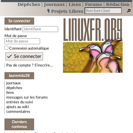
Dépêches
Journaux
Liens
Forums
Rédaction
🎙️ Projets Libres
Se connecter
Identifiant
Mot de passe
Connexion automatique
Pas de compte ? S’inscrire…
laurentdu38
journaux
dépêches
liens
messages sur les forums
entrées du suivi
ajouts au wiki
commentaires
Derniers
contenus