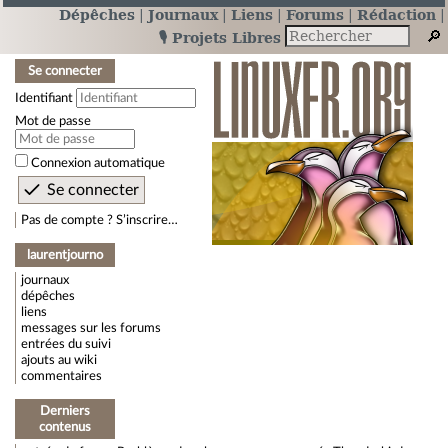
Dépêches
Journaux
Liens
Forums
Rédaction
🎙️ Projets Libres
Se connecter
Identifiant
Mot de passe
Connexion automatique
Pas de compte ? S’inscrire…
laurentjourno
journaux
dépêches
liens
messages sur les forums
entrées du suivi
ajouts au wiki
commentaires
Derniers
contenus