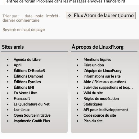
entrée de forum
Problème dans les messages envoyés Thunderbird
Flux Atom de laurentjourno
Trier par :
date
note
intérêt
dernier commentaire
Revenir en haut de page
Sites amis
À propos de LinuxFr.org
Agenda du Libre
Mentions légales
April
Faire un don
Éditions D-BookeR
L’équipe de LinuxFr.org
Éditions Diamond
Informations sur le site
Éditions Eyrolles
Aide / Foire aux questions
Éditions ENI
Suivi des suggestions et bogues
En Vente Libre
Wiki du site
Framasoft
Règles de modération
La Quadrature du Net
Statistiques
Lea-Linux
API pour le développement
Open Source Initiative
Code source du site
Imprimerie Grafik Plus
Plan du site