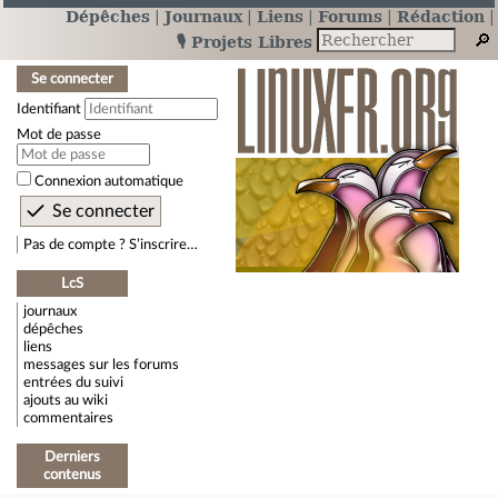
Dépêches
Journaux
Liens
Forums
Rédaction
🎙️ Projets Libres
Se connecter
Identifiant
Mot de passe
Connexion automatique
Pas de compte ? S’inscrire…
LcS
journaux
dépêches
liens
messages sur les forums
entrées du suivi
ajouts au wiki
commentaires
Derniers
contenus