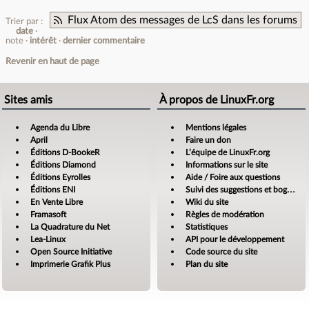
Flux Atom des messages de LcS dans les forums
Trier par :
date
note
intérêt
dernier commentaire
Revenir en haut de page
Sites amis
À propos de LinuxFr.org
Agenda du Libre
Mentions légales
April
Faire un don
Éditions D-BookeR
L’équipe de LinuxFr.org
Éditions Diamond
Informations sur le site
Éditions Eyrolles
Aide / Foire aux questions
Éditions ENI
Suivi des suggestions et bogues
En Vente Libre
Wiki du site
Framasoft
Règles de modération
La Quadrature du Net
Statistiques
Lea-Linux
API pour le développement
Open Source Initiative
Code source du site
Imprimerie Grafik Plus
Plan du site