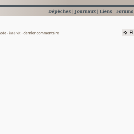
Dépêches
Journaux
Liens
Forums
Fl
note
intérêt
dernier commentaire
e