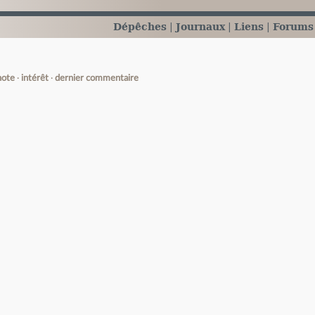
Dépêches
Journaux
Liens
Forums
note
intérêt
dernier commentaire
e