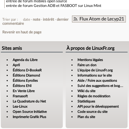
entrée de forum
mobiles open source
entrée de forum
Gestion ADB et FASBOOT sur Linux Mint
Flux Atom de Lecyp21
Trier par :
date
note
intérêt
dernier
commentaire
Revenir en haut de page
Sites amis
À propos de LinuxFr.org
Agenda du Libre
Mentions légales
April
Faire un don
Éditions D-BookeR
L’équipe de LinuxFr.org
Éditions Diamond
Informations sur le site
Éditions Eyrolles
Aide / Foire aux questions
Éditions ENI
Suivi des suggestions et bogues
En Vente Libre
Wiki du site
Framasoft
Règles de modération
La Quadrature du Net
Statistiques
Lea-Linux
API pour le développement
Open Source Initiative
Code source du site
Imprimerie Grafik Plus
Plan du site