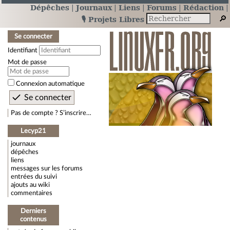
Dépêches
Journaux
Liens
Forums
Rédaction
🎙️ Projets Libres
Se connecter
Identifiant
Mot de passe
Connexion automatique
Pas de compte ? S’inscrire…
Lecyp21
journaux
dépêches
liens
messages sur les forums
entrées du suivi
ajouts au wiki
commentaires
Derniers
contenus