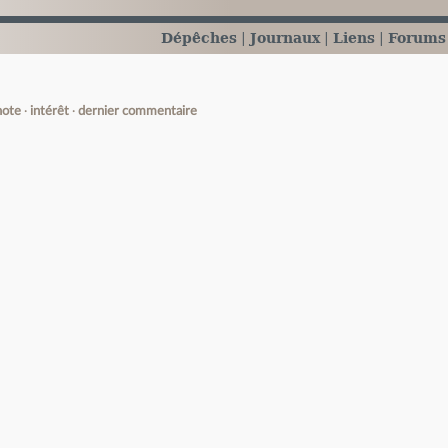
Dépêches
Journaux
Liens
Forums
note
intérêt
dernier commentaire
e