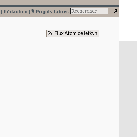
Rédaction
🎙️ Projets Libres
Flux Atom de lefkyn