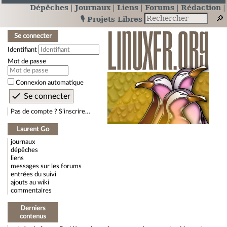
Dépêches
Journaux
Liens
Forums
Rédaction
🎙️ Projets Libres
Se connecter
Identifiant
Mot de passe
Connexion automatique
Pas de compte ? S’inscrire…
Laurent Go
journaux
dépêches
liens
messages sur les forums
entrées du suivi
ajouts au wiki
commentaires
Derniers
contenus