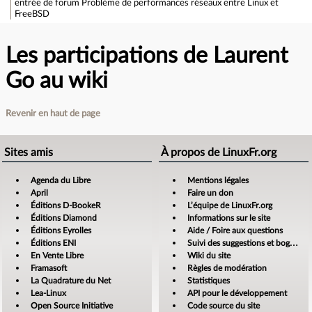
entrée de forum
Problème de performances réseaux entre Linux et
FreeBSD
Les participations de Laurent
Go au wiki
Revenir en haut de page
Sites amis
À propos de LinuxFr.org
Agenda du Libre
Mentions légales
April
Faire un don
Éditions D-BookeR
L’équipe de LinuxFr.org
Éditions Diamond
Informations sur le site
Éditions Eyrolles
Aide / Foire aux questions
Éditions ENI
Suivi des suggestions et bogues
En Vente Libre
Wiki du site
Framasoft
Règles de modération
La Quadrature du Net
Statistiques
Lea-Linux
API pour le développement
Open Source Initiative
Code source du site