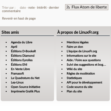
Flux Atom de liberte
Trier par :
date
note
intérêt
dernier
commentaire
Revenir en haut de page
Sites amis
À propos de LinuxFr.org
Agenda du Libre
Mentions légales
April
Faire un don
Éditions D-BookeR
L’équipe de LinuxFr.org
Éditions Diamond
Informations sur le site
Éditions Eyrolles
Aide / Foire aux questions
Éditions ENI
Suivi des suggestions et bogues
En Vente Libre
Wiki du site
Framasoft
Règles de modération
La Quadrature du Net
Statistiques
Lea-Linux
API pour le développement
Open Source Initiative
Code source du site
Imprimerie Grafik Plus
Plan du site