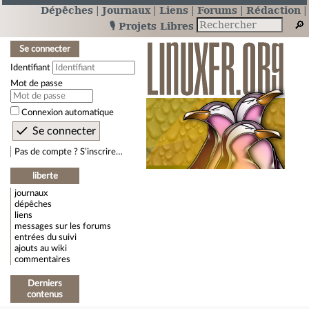
Dépêches
Journaux
Liens
Forums
Rédaction
🎙️ Projets Libres
Se connecter
Identifiant
Mot de passe
Connexion automatique
Pas de compte ? S’inscrire…
liberte
journaux
dépêches
liens
messages sur les forums
entrées du suivi
ajouts au wiki
commentaires
Derniers
contenus