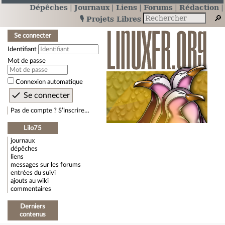
Dépêches
Journaux
Liens
Forums
Rédaction
🎙️ Projets Libres
Se connecter
Identifiant
Mot de passe
Connexion automatique
Pas de compte ? S’inscrire…
Lilo75
journaux
dépêches
liens
messages sur les forums
entrées du suivi
ajouts au wiki
commentaires
Derniers
contenus