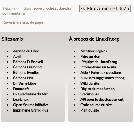
Flux Atom de Lilo75
Trier par :
date
note
intérêt
dernier
commentaire
Revenir en haut de page
Sites amis
À propos de LinuxFr.org
Agenda du Libre
Mentions légales
April
Faire un don
Éditions D-BookeR
L’équipe de LinuxFr.org
Éditions Diamond
Informations sur le site
Éditions Eyrolles
Aide / Foire aux questions
Éditions ENI
Suivi des suggestions et bogues
En Vente Libre
Wiki du site
Framasoft
Règles de modération
La Quadrature du Net
Statistiques
Lea-Linux
API pour le développement
Open Source Initiative
Code source du site
Imprimerie Grafik Plus
Plan du site