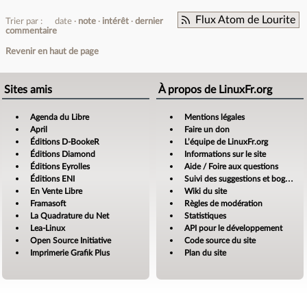
Flux Atom de Lourite
Trier par :
date
note
intérêt
dernier
commentaire
Revenir en haut de page
Sites amis
À propos de LinuxFr.org
Agenda du Libre
Mentions légales
April
Faire un don
Éditions D-BookeR
L’équipe de LinuxFr.org
Éditions Diamond
Informations sur le site
Éditions Eyrolles
Aide / Foire aux questions
Éditions ENI
Suivi des suggestions et bogues
En Vente Libre
Wiki du site
Framasoft
Règles de modération
La Quadrature du Net
Statistiques
Lea-Linux
API pour le développement
Open Source Initiative
Code source du site
Imprimerie Grafik Plus
Plan du site