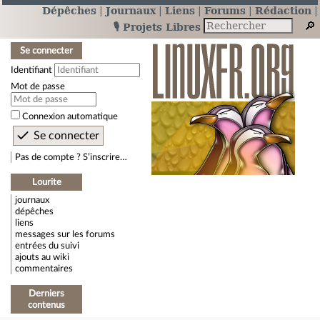
Dépêches
Journaux
Liens
Forums
Rédaction
🎙️ Projets Libres
Se connecter
Identifiant
Mot de passe
Connexion automatique
Pas de compte ? S’inscrire…
Lourite
journaux
dépêches
liens
messages sur les forums
entrées du suivi
ajouts au wiki
commentaires
Derniers
contenus