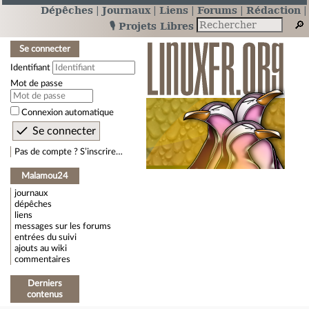
Dépêches
Journaux
Liens
Forums
Rédaction
🎙️ Projets Libres
Se connecter
Identifiant
Mot de passe
Connexion automatique
Pas de compte ? S’inscrire…
Malamou24
journaux
dépêches
liens
messages sur les forums
entrées du suivi
ajouts au wiki
commentaires
Derniers
contenus