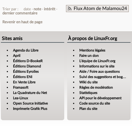
Flux Atom de Malamou24
Trier par :
date
note
intérêt
dernier commentaire
Revenir en haut de page
Sites amis
À propos de LinuxFr.org
Agenda du Libre
Mentions légales
April
Faire un don
Éditions D-BookeR
L’équipe de LinuxFr.org
Éditions Diamond
Informations sur le site
Éditions Eyrolles
Aide / Foire aux questions
Éditions ENI
Suivi des suggestions et bogues
En Vente Libre
Wiki du site
Framasoft
Règles de modération
La Quadrature du Net
Statistiques
Lea-Linux
API pour le développement
Open Source Initiative
Code source du site
Imprimerie Grafik Plus
Plan du site