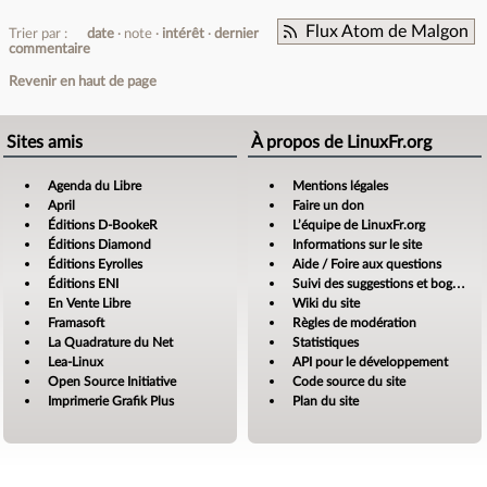
Flux Atom de Malgon
Trier par :
date
note
intérêt
dernier
commentaire
Revenir en haut de page
Sites amis
À propos de LinuxFr.org
Agenda du Libre
Mentions légales
April
Faire un don
Éditions D-BookeR
L’équipe de LinuxFr.org
Éditions Diamond
Informations sur le site
Éditions Eyrolles
Aide / Foire aux questions
Éditions ENI
Suivi des suggestions et bogues
En Vente Libre
Wiki du site
Framasoft
Règles de modération
La Quadrature du Net
Statistiques
Lea-Linux
API pour le développement
Open Source Initiative
Code source du site
Imprimerie Grafik Plus
Plan du site