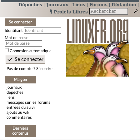
Dépêches
Journaux
Liens
Forums
Rédaction
🎙️ Projets Libres
Se connecter
Identifiant
Mot de passe
Connexion automatique
Pas de compte ? S’inscrire…
Malgon
journaux
dépêches
liens
messages sur les forums
entrées du suivi
ajouts au wiki
commentaires
Derniers
contenus