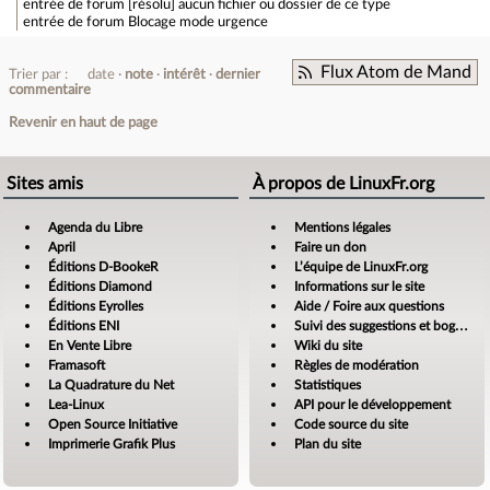
entrée de forum
[résolu] aucun fichier ou dossier de ce type
entrée de forum
Blocage mode urgence
Flux Atom de Mand
Trier par :
date
note
intérêt
dernier
commentaire
Revenir en haut de page
Sites amis
À propos de LinuxFr.org
Agenda du Libre
Mentions légales
April
Faire un don
Éditions D-BookeR
L’équipe de LinuxFr.org
Éditions Diamond
Informations sur le site
Éditions Eyrolles
Aide / Foire aux questions
Éditions ENI
Suivi des suggestions et bogues
En Vente Libre
Wiki du site
Framasoft
Règles de modération
La Quadrature du Net
Statistiques
Lea-Linux
API pour le développement
Open Source Initiative
Code source du site
Imprimerie Grafik Plus
Plan du site