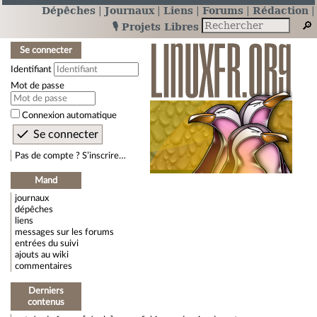
Dépêches
Journaux
Liens
Forums
Rédaction
🎙️ Projets Libres
Se connecter
Identifiant
Mot de passe
Connexion automatique
Pas de compte ? S’inscrire…
Mand
journaux
dépêches
liens
messages sur les forums
entrées du suivi
ajouts au wiki
commentaires
Derniers
contenus