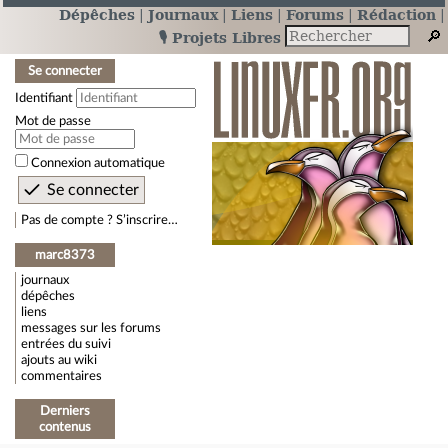
Dépêches
Journaux
Liens
Forums
Rédaction
🎙️ Projets Libres
Se connecter
Identifiant
Mot de passe
Connexion automatique
Pas de compte ? S’inscrire…
marc8373
journaux
dépêches
liens
messages sur les forums
entrées du suivi
ajouts au wiki
commentaires
Derniers
contenus