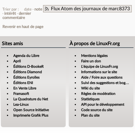
Flux Atom des journaux de marc8373
Trier par :
date
note
intérêt
dernier
commentaire
Revenir en haut de page
Sites amis
À propos de LinuxFr.org
Agenda du Libre
Mentions légales
April
Faire un don
Éditions D-BookeR
L’équipe de LinuxFr.org
Éditions Diamond
Informations sur le site
Éditions Eyrolles
Aide / Foire aux questions
Éditions ENI
Suivi des suggestions et bogues
En Vente Libre
Wiki du site
Framasoft
Règles de modération
La Quadrature du Net
Statistiques
Lea-Linux
API pour le développement
Open Source Initiative
Code source du site
Imprimerie Grafik Plus
Plan du site