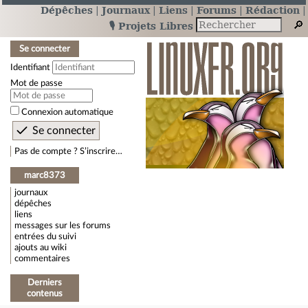
Dépêches
Journaux
Liens
Forums
Rédaction
🎙️ Projets Libres
Se connecter
Identifiant
Mot de passe
Connexion automatique
Pas de compte ? S’inscrire…
marc8373
journaux
dépêches
liens
messages sur les forums
entrées du suivi
ajouts au wiki
commentaires
Derniers
contenus