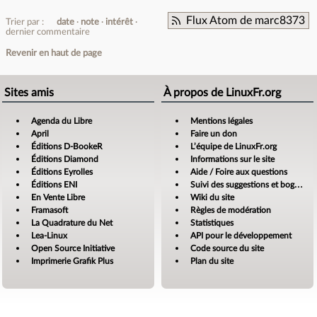
Flux Atom de marc8373
Trier par :
date
note
intérêt
dernier commentaire
Revenir en haut de page
Sites amis
À propos de LinuxFr.org
Agenda du Libre
Mentions légales
April
Faire un don
Éditions D-BookeR
L’équipe de LinuxFr.org
Éditions Diamond
Informations sur le site
Éditions Eyrolles
Aide / Foire aux questions
Éditions ENI
Suivi des suggestions et bogues
En Vente Libre
Wiki du site
Framasoft
Règles de modération
La Quadrature du Net
Statistiques
Lea-Linux
API pour le développement
Open Source Initiative
Code source du site
Imprimerie Grafik Plus
Plan du site