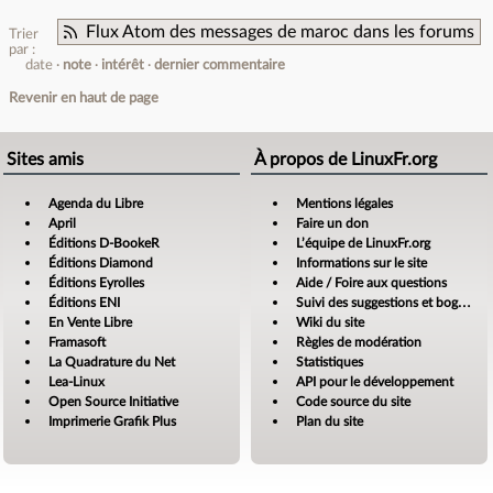
Flux Atom des messages de maroc dans les forums
Trier
par :
date
note
intérêt
dernier commentaire
Revenir en haut de page
Sites amis
À propos de LinuxFr.org
Agenda du Libre
Mentions légales
April
Faire un don
Éditions D-BookeR
L’équipe de LinuxFr.org
Éditions Diamond
Informations sur le site
Éditions Eyrolles
Aide / Foire aux questions
Éditions ENI
Suivi des suggestions et bogues
En Vente Libre
Wiki du site
Framasoft
Règles de modération
La Quadrature du Net
Statistiques
Lea-Linux
API pour le développement
Open Source Initiative
Code source du site
Imprimerie Grafik Plus
Plan du site