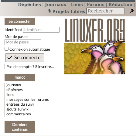
Dépêches
Journaux
Liens
Forums
Rédaction
🎙️ Projets Libres
Se connecter
Identifiant
Mot de passe
Connexion automatique
Pas de compte ? S’inscrire…
maroc
journaux
dépêches
liens
messages sur les forums
entrées du suivi
ajouts au wiki
commentaires
Derniers
contenus