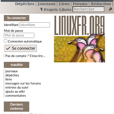
Dépêches
Journaux
Liens
Forums
Rédaction
🎙️ Projets Libres
Se connecter
Identifiant
Mot de passe
Connexion automatique
Pas de compte ? S’inscrire…
masdhin
journaux
dépêches
liens
messages sur les forums
entrées du suivi
ajouts au wiki
commentaires
Derniers
contenus