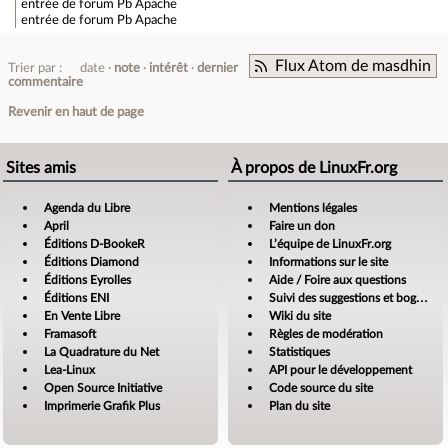
entrée de forum
Pb Apache
entrée de forum
Pb Apache
Flux Atom de masdhin
Trier par :
date
note
intérêt
dernier
commentaire
Revenir en haut de page
Sites amis
À propos de LinuxFr.org
Agenda du Libre
Mentions légales
April
Faire un don
Éditions D-BookeR
L’équipe de LinuxFr.org
Éditions Diamond
Informations sur le site
Éditions Eyrolles
Aide / Foire aux questions
Éditions ENI
Suivi des suggestions et bogues
En Vente Libre
Wiki du site
Framasoft
Règles de modération
La Quadrature du Net
Statistiques
Lea-Linux
API pour le développement
Open Source Initiative
Code source du site
Imprimerie Grafik Plus
Plan du site